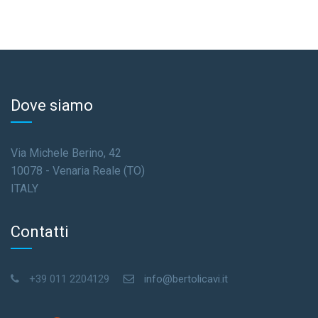
Dove siamo
Via Michele Berino, 42
10078 - Venaria Reale (TO)
ITALY
Contatti
+39 011 2204129
info@bertolicavi.it