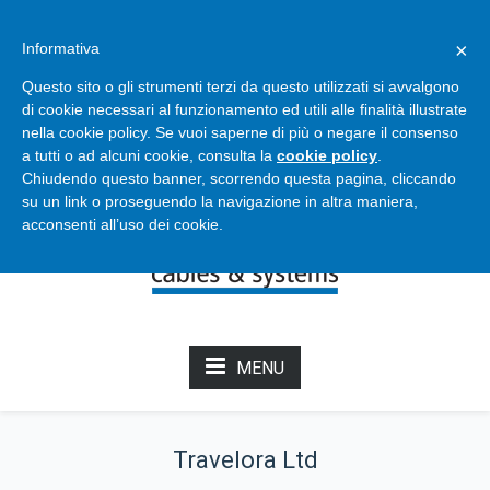
Bertoli - Cables & Systems
×
Informativa
info@bertolicavi.it
+39 011 2204129
Questo sito o gli strumenti terzi da questo utilizzati si avvalgono
di cookie necessari al funzionamento ed utili alle finalità illustrate
nella cookie policy. Se vuoi saperne di più o negare il consenso
NOVITÀ DAL CATALOGO
a tutti o ad alcuni cookie, consulta la
cookie policy
.
Chiudendo questo banner, scorrendo questa pagina, cliccando
su un link o proseguendo la navigazione in altra maniera,
acconsenti all’uso dei cookie.
MENU
Travelora Ltd