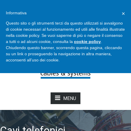
Bertoli - Cables & Systems
×
Informativa
info@bertolicavi.it
+39 011 2204129
Questo sito o gli strumenti terzi da questo utilizzati si avvalgono
di cookie necessari al funzionamento ed utili alle finalità illustrate
nella cookie policy. Se vuoi saperne di più o negare il consenso
NOVITÀ DAL CATALOGO
a tutti o ad alcuni cookie, consulta la
cookie policy
.
Chiudendo questo banner, scorrendo questa pagina, cliccando
su un link o proseguendo la navigazione in altra maniera,
acconsenti all’uso dei cookie.
MENU
Cavi telefonici