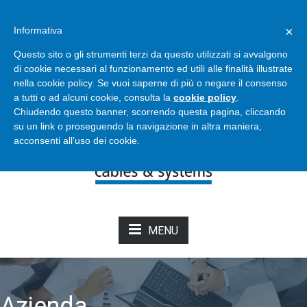
Bertoli - Cables & Systems
×
Informativa
info@bertolicavi.it
+39 011 2204129
Questo sito o gli strumenti terzi da questo utilizzati si avvalgono
di cookie necessari al funzionamento ed utili alle finalità illustrate
nella cookie policy. Se vuoi saperne di più o negare il consenso
NOVITÀ DAL CATALOGO
a tutti o ad alcuni cookie, consulta la
cookie policy
.
Chiudendo questo banner, scorrendo questa pagina, cliccando
su un link o proseguendo la navigazione in altra maniera,
acconsenti all’uso dei cookie.
MENU
Azienda