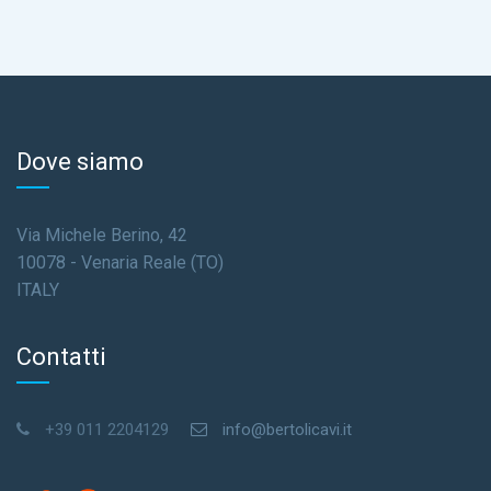
Dove siamo
Via Michele Berino, 42
10078 - Venaria Reale (TO)
ITALY
Contatti
+39 011 2204129
info@bertolicavi.it