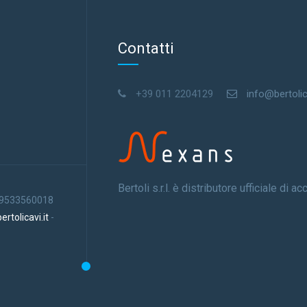
Contatti
+39 011 2204129
info@bertolica
Bertoli s.r.l. è distributore ufficiale di 
 09533560018
rtolicavi.it
-