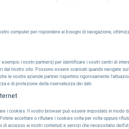
ul vostro computer per rispondere ai bisogni di navigazione, ottim
r esempio i nostri partners) per identificare i vostri centri di in
 fuori dal nostro sito. Possono essere scaricati quando navigate su
 che le nostre aziende partner rispettino rigorosamente l’attuaz
zza e di protezione della riservatezza dei dati.
ternet
are i cookies. Il vostro browser può essere impostato in modo d
otete accettare o rifiutare i cookies volta per volta oppure rifiu
 di accesso ai nostri contenuti e servizi che necessitano dell’ut