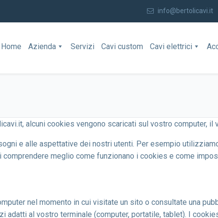
info@bertolicavi.it
Home
Azienda
Servizi
Cavi custom
Cavi elettrici
Ac
cavi.it, alcuni cookies vengono scaricati sul vostro computer, il vo
sogni e alle aspettative dei nostri utenti. Per esempio utilizziamo
 di comprendere meglio come funzionano i cookies e come impost
computer nel momento in cui visitate un sito o consultate una pubb
izi adatti al vostro terminale (computer, portatile, tablet). I cooki